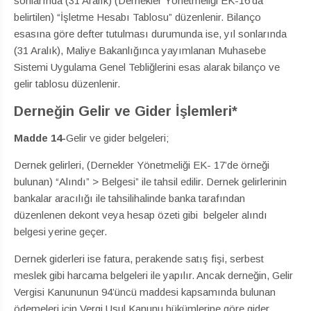
sonlarında (31 Aralık) (Dernekler Yönetmeliği EK-16’da
belirtilen) “İşletme Hesabı Tablosu” düzenlenir. Bilanço
esasına göre defter tutulması durumunda ise, yıl sonlarında
(31 Aralık), Maliye Bakanlığınca yayımlanan Muhasebe
Sistemi Uygulama Genel Tebliğlerini esas alarak bilanço ve
gelir tablosu düzenlenir.
Derneğin Gelir ve Gider İşlemleri*
Madde 14-
Gelir ve gider belgeleri;
Dernek gelirleri, (Dernekler Yönetmeliği EK- 17’de örneği
bulunan) “Alındı” > Belgesi” ile tahsil edilir. Dernek gelirlerinin
bankalar aracılığı ile tahsilihalinde banka tarafından
düzenlenen dekont veya hesap özeti gibi belgeler alındı
belgesi yerine geçer.
Dernek giderleri ise fatura, perakende satış fişi, serbest
meslek gibi harcama belgeleri ile yapılır. Ancak derneğin, Gelir
Vergisi Kanununun 94’üncü maddesi kapsamında bulunan
ödemeleri için Vergi Usul Kanunu hükümlerine göre gider