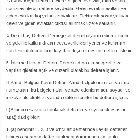
3-Evrak Kayıt Defteri: Gelen ve giden evraklar, tarih ve sıra
numarası ile bu deftere kaydedilir. Gelen evrakın asılları ve
giden evrakın kopyaları dosyalanır. Elektronik posta yoluyla
gelen ve giden evraklar çıktısı alınmak üzere saklanır.
4-Demirbaş Defteri: Derneğe ait demirbaşların edinme tarihi
ve şekli ile kullanıldıkları veya verildikleri yerler ve kullanım
sürelerini dolduranların kayıttan düşürülmesi bu deftere işlenir.
5-İşletme Hesabı Defteri: Dernek adına alınan gelirler ve
yapılan giderler açık ve düzenli olarak bu deftere işlenir.
6-Alındı Belgesi Kayıt Defteri: Alındı belgelerinin seri ve sıra
numaraları, bu belgeleri alan ve iade edenlerin adı, soyadı ve
imzaları ile aldıkları ve iade ettikleri tarihler bu deftere işlenir.
b)Bilanço esasında tutulacak defterler ve uyulacak esaslar
aşağıdaki gibidir:
1-(a) bendinin 1, 2, 3 ve 6’ncı alt bentlerinde kayıtlı defterler
bilanço esasında defter tutulması durumunda da tutulur.