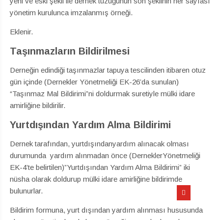
yeni ve eski şekli ile dernek tüzüğünün son şeklinin her sayfası
yönetim kurulunca imzalanmış örneği.
Eklenir.
Taşınmazların Bildirilmesi
Derneğin edindiği taşınmazlar tapuya tescilinden itibaren otuz
gün içinde (Dernekler Yönetmeliği EK-26’da sunulan)
“Taşınmaz Mal Bildirimi”ni doldurmak suretiyle mülki idare
amirliğine bildirilir.
Yurtdışından Yardım Alma Bildirimi
Dernek tarafından, yurtdışındanyardım alınacak olması
durumunda
yardım alınmadan önce (DerneklerYönetmeliği
EK-4’te belirtilen)”Yurtdışından Yardım Alma Bildirimi” iki
nüsha olarak doldurup mülki idare amirliğine bildirimde
bulunurlar.
Bildirim formuna, yurt dışından yardım alınması hususunda