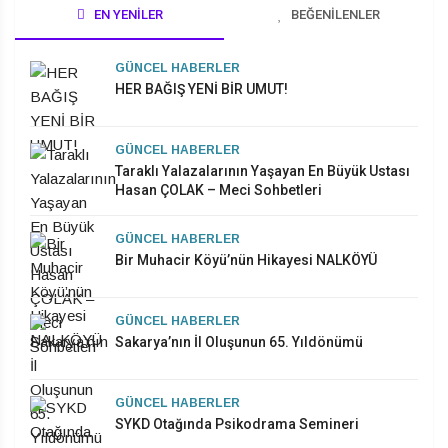
EN YENILER
BEĞENILENLER
GÜNCEL HABERLER
HER BAĞIŞ YENİ BİR UMUT!
GÜNCEL HABERLER
Taraklı Yalazalarının Yaşayan En Büyük Ustası
Hasan ÇOLAK – Meci Sohbetleri
GÜNCEL HABERLER
Bir Muhacir Köyü’nün Hikayesi NALKÖYÜ
GÜNCEL HABERLER
Sakarya’nın İl Oluşunun 65. Yıldönümü
GÜNCEL HABERLER
SYKD Otağında Psikodrama Semineri