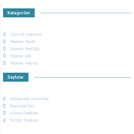
Kategoriler
Güncel Haberler
Manav Tarihi
Manav Mutfağı
Manav Dili
Manav Hayatı
Sayfalar
Anlaşmalı Kurumlar
Basında Biz
Firma Rehberi
SYKD Dükkan