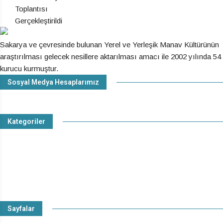
Sakarya ve çevresinde bulunan Yerel ve Yerleşik Manav Kültürünün
araştırılması gelecek nesillere aktarılması amacı ile 2002 yılında 54
kurucu kurmuştur.
Sosyal Medya Hesaplarımız
Facebook
Instagram
Youtube
Twitter
Kategoriler
Güncel Haberler
Manav Tarihi
Manav Mutfağı
Manav Dili
Manav Hayatı
Sayfalar