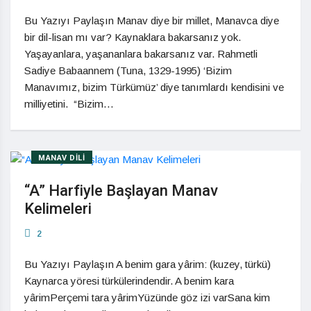
Bu Yazıyı Paylaşın Manav diye bir millet, Manavca diye
bir dil-lisan mı var? Kaynaklara bakarsanız yok.
Yaşayanlara, yaşananlara bakarsanız var. Rahmetli
Sadiye Babaannem (Tuna, 1329-1995) ‘Bizim
Manavımız, bizim Türkümüz’ diye tanımlardı kendisini ve
milliyetini. “Bizim…
MANAV DILI
“A” Harfiyle Başlayan Manav
Kelimeleri
2
Bu Yazıyı Paylaşın A benim gara yârim: (kuzey, türkü)
Kaynarca yöresi türkülerindendir. A benim kara
yârimPerçemi tara yârimYüzünde göz izi varSana kim