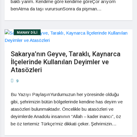
baktı yarim. Kendime göre kendime göreÇor arıyom
benAtma da taşı vurursunSonra da pişman…
MANAV DILI
Sakarya’nın Geyve, Taraklı, Kaynarca
İlçelerinde Kullanılan Deyimler ve
Atasözleri
9
Bu Yazıyı PaylaşınYurdumuzun her yöresinde olduğu
gibi, şehrimizin bütün bölgelerinde kendine has deyim ve
atasözleri bulunmaktadır. Öncelikle bu atasözleri ve
deyimlerde Anadolu insanının “Allah – kader inancı”, öz
be öz tertemiz Türkçe’miz dikkati çeker. Şehrimizin…