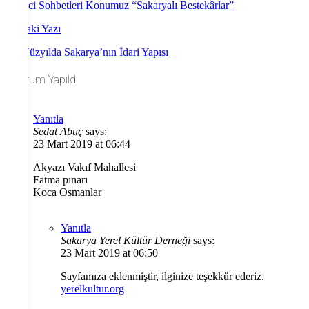
4.Meci Sohbetleri Konumuz “Sakaryalı Bestekârlar”
Sonraki Yazı
16. Yüzyılda Sakarya’nın İdari Yapısı
6 Yorum Yapıldı
Yanıtla
Sedat Abuç
says:
23 Mart 2019 at 06:44
Akyazı Vakıf Mahallesi
Fatma pınarı
Koca Osmanlar
Yanıtla
Sakarya Yerel Kültür Derneği
says:
23 Mart 2019 at 06:50
Sayfamıza eklenmiştir, ilginize teşekkür ederiz.
yerelkultur.org