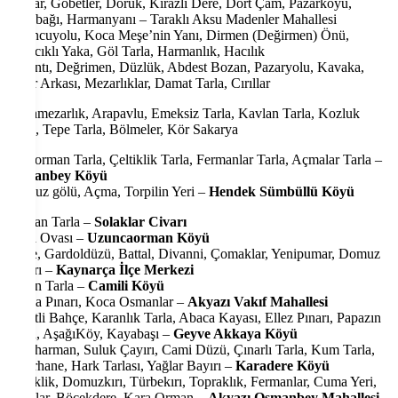
Bağlar, Göbetler, Doruk, Kirazlı Dere, Dört Çam, Pazarköyü,
Yakabağı, Harmanyanı – Taraklı Aksu Madenler Mahallesi
Oduncuyolu, Koca Meşe’nin Yanı, Dirmen (Değirmen) Önü,
Kızılcıklı Yaka, Göl Tarla, Harmanlık, Hacılık
Aklantı, Değrimen, Düzlük, Abdest Bozan, Pazaryolu, Kavaka,
Evler Arkası, Mezarlıklar, Damat Tarla, Cırıllar
Kocamezarlık, Arapavlu, Emeksiz Tarla, Kavlan Tarla, Kozluk
Tarla, Tepe Tarla, Bölmeler, Kör Sakarya
Karaorman Tarla, Çeltiklik Tarla, Fermanlar Tarla, Açmalar Tarla –
Osmanbey Köyü
Domuz gölü, Açma, Torpilin Yeri –
Hendek Sümbüllü Köyü
Gavlan Tarla –
Solaklar Civarı
Mara Ovası –
Uzuncaorman Köyü
Kirse, Gardoldüzü, Battal, Divanni, Çomaklar, Yenipumar, Domuz
Bayırı –
Kaynarça İlçe Merkezi
Diken Tarla –
Camili Köyü
Fatma Pınarı, Koca Osmanlar –
Akyazı Vakıf Mahallesi
Göletli Bahçe, Karanlık Tarla, Abaca Kayası, Ellez Pınarı, Papazın
Suyu, AşağıKöy, Kayabaşı –
Geyve Akkaya Köyü
Tepeharman, Suluk Çayırı, Cami Düzü, Çınarlı Tarla, Kum Tarla,
Bezirhane, Hark Tarlası, Yağlar Bayırı –
Karadere Köyü
Çeltiklik, Domuzkırı, Türbekırı, Topraklık, Fermanlar, Cuma Yeri,
Arkalar, Böcekdere, Kara Orman –
Akyazı Osmanbey Mahallesi