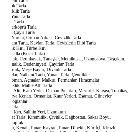
Damlalı Tarla
Dutluk Tarla
Böceklik Tarla
Bağ Yanı Tarla
Kilise Tarla
Kemerköprü Tarla
Alma Çayır Tarla
Eski Yurtlar, Orman Arkası, Cevizlik Tarla
Nalbant Tarla, Kavlan Tarla, Cevizlerin Dibi Tarla
Konak Kırı, Türbe Kırı
Gocatalla (Koca Tarla)
Turpluk, Uzunkavak, Tanaşlar, Memikusta, Uzuncaova, Taşçıkan,
Lahanalık, Dedeninyeri, Çayırlar Tarla
Çetlemik, Meşe Bayırı, Divanlı Tarla
Çayırlar, Nalbant Tarla, Yanan Tarla, Çendikler
Karaoman, Açmalar, Malkırı, Fermanlar, Hıraçmalar
Kavaklık, Mahle Altı Tarla
Yerin Altı, Kara Yerler, Osman Pınarları, Mezarlık Karşısı, Topaltaş,
Sakarya Kenarı, Ormanlar, Katır Yerleri, Eşamat, Güneyler,
Akçaoğlanlar
Adatarla
Cami Kırı, Salihin Yeri, Uzunkum
Damat Tarla, Kiremitlik, Çivitlik, Dağbostan, Sakar Boyu,
Karatoprak
Saklar, Kenali, Pınar, Kayran, Pınar, Dibekli, Kür İçi, Kirazlı,