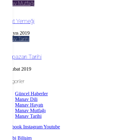
Manav Mutfağı
Pıtpıt Yemeği
2 Mayıs 2019
Manav Tarihi
Adapazarı Tarihi
18 Şubat 2019
Kategoriler
Güncel Haberler
Manav Dili
Manav Hayatı
Manav Mutfağı
Manav Tarihi
Facebook
Instagram
Youtube