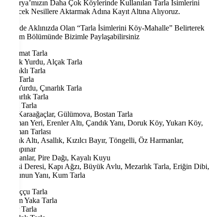
Sakarya’mızın Daha Çok Köylerinde Kullanılan Tarla İsimlerini
Gelecek Nesillere Aktarmak Adına Kayıt Altına Alıyoruz.
Sizinde Aklınızda Olan “Tarla İsimlerini Köy-Mahalle” Belirterek
Yorum Bölümünde Bizimle Paylaşabilirsiniz
Karamat Tarla
Kulak Yurdu, Alçak Tarla
Kavaklı Tarla
Köş Tarla
Yaz Yurdu, Çınarlık Tarla
Mezarlık Tarla
Kum Tarla
Çift Karaağaçlar, Gülümova, Bostan Tarla
Harman Yeri, Erenler Altı, Çandık Yanı, Doruk Köy, Yukarı Köy,
Harman Tarlası
Bağlık Altı, Asallık, Kızılcı Bayır, Töngelli, Öz Harmanlar,
Akçapınar
Salmanlar, Pire Dağı, Kayalı Kuyu
Şemsi Deresi, Kapı Ağzı, Büyük Avlu, Mezarlık Tarla, Eriğin Dibi,
Kuyunun Yanı, Kum Tarla
Papuççu Tarla
Adem Yaka Tarla
Gıcır Tarla