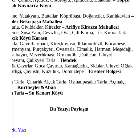
Büyük Kaynarca Köyü
Bozane, Yatakyanı, Battallar, Köprübaşı, Doğancılar, Kanlıkavlan –
Erenler Bekirpaşa Mahallesi
Çaytarla, Civildaklar, Kirezler –
Arifiye Kirazca Mahallesi
Döşeme, Susa Yanı, Cevizlik, Ova, Çift Kurna, Tek Kurna Tarla –
Kızılcık Köyü Karasu
Sıktarla, Gavurharmanı, Kireçkuyusu, Ihlamurdüzü, Kocameşe,
Değirmenyanı, Purçakyeri, Ovastarla, Elmalık, Harman, Meşedağı,
Araba bayırı, Mezerlıkbaşı, Ormandibi ,Datlıcan, Uluyol,
Çeşmeyanı, Çalıkyeri Tarla –
Hendek
Küçük Çayırlar, Goca Çayırlar, Karaağaçlık, Sidalar, Uluyol Oğlak
Mezarlığı, Çayüstü, Kuzuluk, Domuztepe
– Erenler Bölgesi
Abalı Tarla, Çınarlık Alçak Tarla, Osmanpaşalar Tarla, Açmaiçi
Tarla
– Kurtbeyler&Abalı
Koca Tarla
– Su Kenarı Köyü
Bu Yazıyı Paylaşın
Önceki Yazı