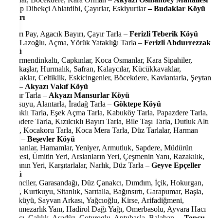
Yakup Dibekçi Ahlatdibi, Çayırlar, Eskiyurtlar
– Budaklar Köyü
Civarı
Aykırı Pay, Agacık Bayırı, Çayır Tarla –
Ferizli Teberik Köyü
Göl, Lazoğlu, Açma, Yörük Yataklığı Tarla –
Ferizli Abdurrezzak
Köyü
Deyirmendinkaltı, Capkınlar, Koca Osmanlar, Kara Sipahiler,
Karakaşlar, Hurmalık, Safran, Kalaycılar, Kücükkavaklar,
Boşnaklar, Celtiklik, Eskicingenler, Böcekdere, Kavlantarla, Şeytan
Kızı –
Akyazı Vakıf Köyü
Çukur Tarla –
Akyazı Mansurlar Köyü
Camsuyu, Alantarla, İradağ Tarla –
Göktepe Köyü
Kobaklı Tarla, Eşek Açma Tarla, Kabuköy Tarla, Papazdere Tarla,
Kocadere Tarla, Kızılcıklı Bayırı Tarla, Bile Taşı Tarla, Dutluk Altı
Tarla, Kocakoru Tarla, Koca Mera Tarla, Düz Tarlalar, Harman
Tarla –
Beşevler Köyü
Harmanlar, Hamamlar, Yeniyer, Armutluk, Sapdere, Müdürün
Bahçesi, Ümitin Yeri, Arslanların Yeri, Çeşmenin Yanı, Razakılık,
Esmanın Yeri, Karşıtarlalar, Narlık, Düz Tarla –
Geyve Epçeller
Köyü
Ketenciler, Garasandağı, Düz Çanakcı, Dımdım, İçik, Hokurgan,
Sıvat, Kurtkuyu, Sitanlık, Sarıtalla, Bağınsırtı, Garapumar, Başla,
Pirolküyü, Sayvan Arkası, Yağcıoğlu, Kirse, Arifadiğmeni,
Gocamezarlık Yanı, Hadirol Dağı Yağı, Omerbasolu, Ayvara Hacı
Garacı, Çalılık, Aşadüz, Coturoglu, Aptubasla, Balaban, –
Topçu