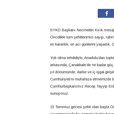
SYKD Başkanı Necmettin Kırık mesajın
Öncelikle tüm şehitlerimizi saygı, ra
en karanlık, en acı günlerini yaşadık. D
Yok olma tehdidiyle, Anadolu’dan toptan
arkasında, Çanakkale’de ne kadar güç 
yıl dönümünde; darbe ve iç işgal girişi
Cumhuriyeti’ni muhafaza etmemizde ba
Cumhurbaşkanımız Recep Tayyip Erdoğa
sunuyoruz.
15 Temmuz gecesi şehit olan başta Öm
savunmasında bu zamana kadar hayatlar