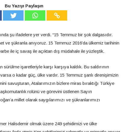
Bu Yazıyı Paylaşın
da şu ifadelere yer verdi. “15 Temmuz bir şok dalgasıdır.
hmet ve şükranla anıyoruz. 15 Temmuz 2016’da ülkemiz tarihinin
arbe ile iç savaş ile açıktan dış müdahale ile yüzleştik.
 sürülme işaretleriyle karşı karşıya kaldık. Bu saldırının
varsa o kadar güç, ülke vardır. 15 Temmuz şanlı direnişimizin
mini savuşturan, Atalarımızın bizlere miras bıraktığı Türkiye
şkomutanlık rolünü ve görevini üstlenen Sayın
n’a millet olarak saygılarımızı ve şükranlarımızı
er Halisdemir olmak üzere 249 şehidimizi ve ülke
ını feda etmiş tüm şehitlerimizi rahmetle ve minnetle anıyor,