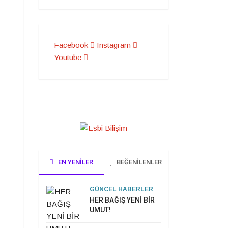
Facebook
Instagram
Youtube
EN YENILER
BEĞENILENLER
GÜNCEL HABERLER
HER BAĞIŞ YENİ BİR
UMUT!