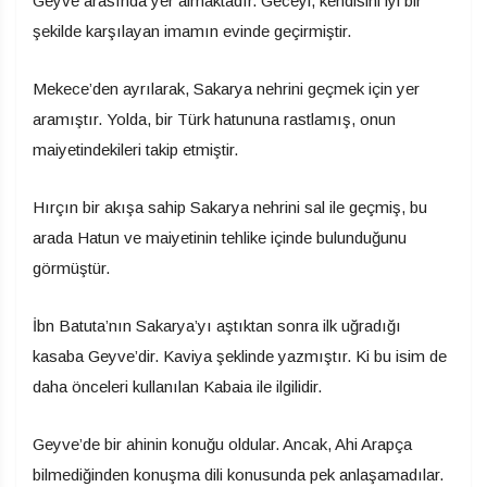
Geyve arasında yer almaktadır. Geceyi, kendisini iyi bir
şekilde karşılayan imamın evinde geçirmiştir.
Mekece’den ayrılarak, Sakarya nehrini geçmek için yer
aramıştır. Yolda, bir Türk hatununa rastlamış, onun
maiyetindekileri takip etmiştir.
Hırçın bir akışa sahip Sakarya nehrini sal ile geçmiş, bu
arada Hatun ve maiyetinin tehlike içinde bulunduğunu
görmüştür.
İbn Batuta’nın Sakarya’yı aştıktan sonra ilk uğradığı
kasaba Geyve’dir. Kaviya şeklinde yazmıştır. Ki bu isim de
daha önceleri kullanılan Kabaia ile ilgilidir.
Geyve’de bir ahinin konuğu oldular. Ancak, Ahi Arapça
bilmediğinden konuşma dili konusunda pek anlaşamadılar.